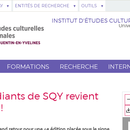
AY
ENTITÉS DE RECHERCHE
OUTILS
INSTITUT D'ÉTUDES CULTUR
Unive
FORMATIONS
RECHERCHE
INTER
iants de SQY revient
!
nd retour pour une 4e édition placée sous le signe