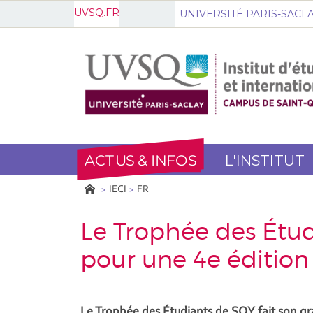
UVSQ.FR
UNIVERSITÉ PARIS-SACL
ACTUS & INFOS
L'INSTITUT
IECI
FR
Le Trophée des Étud
pour une 4e édition 
Le Trophée des Étudiants de SQY fait son gra