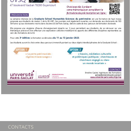
47 boulevard 
Vauban 
78280 Guyancourt
Choisissez dès à présent 
votre thématique en complétant le
formulaire de pré
-inscription en 
ligne : 
PRÉSENTATION
Graduate
School
Humanités
-Sciences
du
patrimoine
La
semaine
intensive
de
la
est
une
formation
de
haut
niveau
proposée
aux
étudiants
de
master
2 de
la GS
HSP
. Ces
journées
sont
également
ouvertes,
sur
demande,
aux
doctorants
de
l’ED
SSH
ainsi
qu’aux
doctorants
inscrits
dans
d’autres
GS
de
Paris
Saclay,
dans
le cadre
de
leur
parcours
de
formation
doctorale
.
Elle
propose
une
vingtaine
d’heures
d’enseignement
répartis
sur
3  jours
permettant
aux
étudiants,
de
se
retrouver
sur
une
thématique
précise
et
d’en
effectuer
une
exploration
collective
mobilisant
les
apports
des
différentes
disciplines
représentées
au
sein
des
formations
de
la GS
.
3
édition
du
11
au
13
janvier
2023
e
Pour
cette
, la formation
se
déroulera
.
Les
étudiants
auront
le choix
entre
deux
parcours
immersifs
portant
sur
deux
objets
interdisciplinaires
de
la Graduate
School
:
1
2
« La perte patrimoniale : 
« Savoirs, médiation culturelle 
régimes
-traces
-usages
» 
et polémiques publiques : chercheuses et 
chercheurs 
engagé.e.s
dans 
un monde incertain »
CONTACT 
Emeline Caulet, Ingénieure des formations
gs.hsp@universite
-paris
-saclay.fr
www
.universite
-paris
-saclay.fr/gs
-hsp
CONTACTS