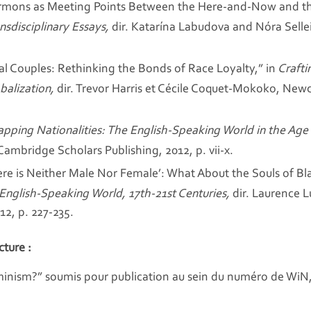
mons as Meeting Points Between the Here-and-Now and the
sdisciplinary Essays,
dir. Katarína Labudova and Nóra Sell
l Couples: Rethinking the Bonds of Race Loyalty,” in
Crafti
balization,
dir. Trevor Harris et Cécile Coquet-Mokoko, New
apping Nationalities: The English-Speaking World in the Age 
bridge Scholars Publishing, 2012, p. vii-x.
here is Neither Male Nor Female’: What About the Souls of B
English-Speaking World, 17th-21st Centuries,
dir. Laurence L
2, p. 227-235.
cture :
minism?” soumis pour publication au sein du numéro de WiN,