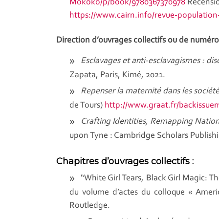
Mokoko/p/book/9780367370978
Recension
https://www.cairn.info/revue-populatio
Direction d’ouvrages collectifs ou de numéros
Esclavages et anti-esclavagismes : disc
Zapata, Paris, Kimé, 2021.
Repenser la maternité dans les socié
de Tours)
http://www.graat.fr/backissue
Crafting Identities, Remapping Nationa
upon Tyne : Cambridge Scholars Publishi
Chapitres d’ouvrages collectifs :
“White Girl Tears, Black Girl Magic: 
du volume d’actes du colloque « Ameri
Routledge.