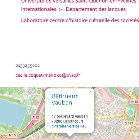
Université de Versailles Saint-Quentin-en-Yvelines
internationales
Département des langues
Laboratoire centre d'histoire culturelle des socié
0139255002
cecile.coquet-mokoko@uvsq.fr
×
Bâtiment
Vauban
47 boulevard Vauban
78280 Guyancourt
Itinéraire vers ce lieu