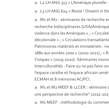
L2 LH ANG 313 « L’Amérique plurielle :
L3 LH ANG 624 « Resist ! Dissent in th
M1 et M2 : séminaires de recherche 
recherche bidisciplinaires (USA/Amérique
violence dans les Amériques » ; « Circula
décoloniale » ; « Circulations transatlant
Patrimoines matériels et immatériels : m
1880 aux années 2000 » (2020-2021) ; « Re
Civiques » (2019-2020). Séminaires monodi
Interculturalités : Faire ou ne pas faire
l’espace caraïbe et l’espace africain-a
ECMAH et 8 mémoires AC/PCI.
M1 et M2 MEEF & LLCER : séminaire de 
une perspective de recherche" (2022-2023);
M1 MEEF : méthodologie du commentai