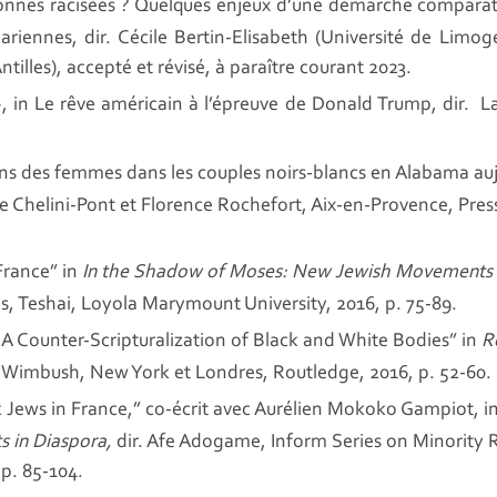
nnes racisées ? Quelques enjeux d’une démarche comparativ
ahariennes, dir. Cécile Bertin-Elisabeth (Université de Limo
tilles), accepté et révisé, à paraître courant 2023.
, in Le rêve américain à l’épreuve de Donald Trump, dir. L
tions des femmes dans les couples noirs-blancs en Alabama a
ne Chelini-Pont et Florence Rochefort, Aix-en-Provence, Press
France” in
In the Shadow of Moses: New Jewish Movements in
es, Teshai, Loyola Marymount University, 2016, p. 75-89.
: A Counter-Scripturalization of Black and White Bodies” in
Re
t Wimbush, New York et Londres, Routledge, 2016, p. 52-60.
 Jews in France,” co-écrit avec Aurélien Mokoko Gampiot, i
 in Diaspora,
dir. Afe Adogame, Inform Series on Minority 
p. 85-104.