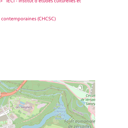
IECI - Institut d'études culturelles et
tés contemporaines (CHCSC)