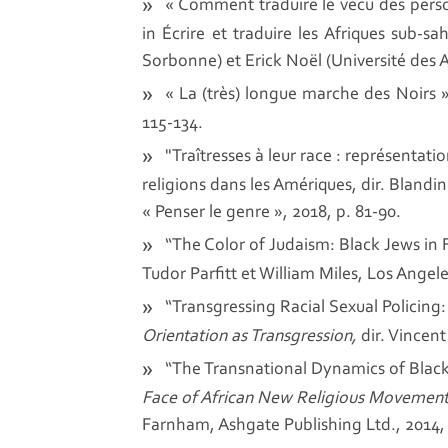
« Comment traduire le vécu des perso
in Écrire et traduire les Afriques sub-s
Sorbonne) et Erick Noël (Université des An
« La (très) longue marche des Noirs »
115-134.
"Traîtresses à leur race : représenta
religions dans les Amériques, dir. Blandi
« Penser le genre », 2018, p. 81-90.
“The Color of Judaism: Black Jews in 
Tudor Parfitt et William Miles, Los Angel
“Transgressing Racial Sexual Policing
Orientation as Transgression,
dir. Vincen
“The Transnational Dynamics of Black
Face of African New Religious Movements
Farnham, Ashgate Publishing Ltd., 2014, 