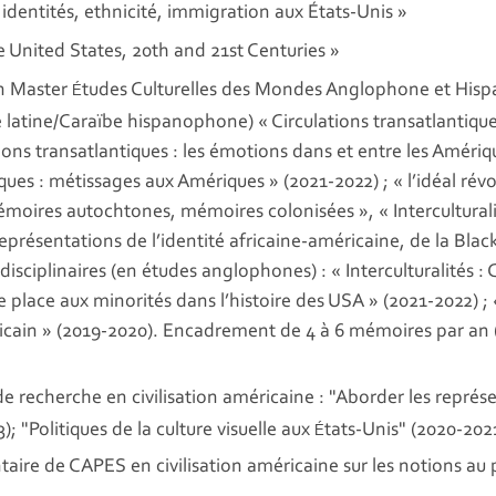
 identités, ethnicité, immigration aux États-Unis »
e United States, 20th and 21st Centuries »
en Master
tudes Culturelles des Mondes Anglophone et His
É
 latine/Caraïbe hispanophone) « Circulations transatlantiqu
tions transatlantiques : les émotions dans et entre les Améri
iques : métissages aux Amériques » (2021-2022) ; « l’idéal rév
émoires autochtones, mémoires colonisées », « Interculturali
présentations de l’identité africaine-américaine, de la Blac
sciplinaires (en études anglophones) : « Interculturalités :
 une place aux minorités dans l’histoire des USA » (2021-2022
méricain » (2019-2020). Encadrement de 4 à 6 mémoires par 
recherche en civilisation américaine : "Aborder les représe
 "Politiques de la culture visuelle aux
tats-Unis" (2020-202
É
re de CAPES en civilisation américaine sur les notions a