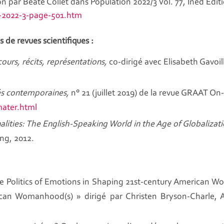
 par Beate Collet dans Population 2022/3 Vol. 77, Ined Éditi
n-2022-3-page-501.htm
 de revues scientifiques :
ours, récits, représentations,
co-dirigé avec Elisabeth Gavoil
tés contemporaines,
n° 21 (juillet 2019) de la revue GRAAT On-
mater.html
lities: The English-Speaking World in the Age of Globalizati
ng, 2012.
The Politics of Emotions in Shaping 21st-century American 
can Womanhood(s) » dirigé par Christen Bryson-Charle, A