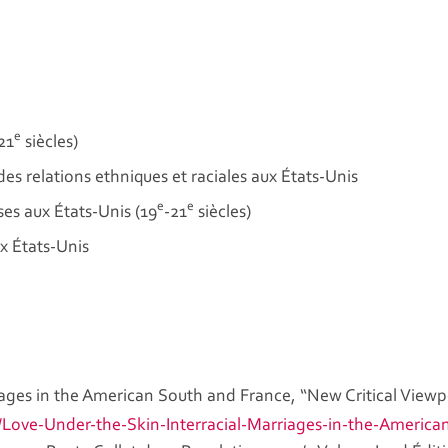
e
21
siècles)
es relations ethniques et raciales aux États-Unis
e
e
ses aux États-Unis (19
-21
siècles)
x États-Unis
iages in the American South and France, “New Critical Viewp
Love-Under-the-Skin-Interracial-Marriages-in-the-Americ