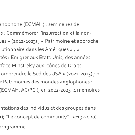
panophone (ECMAH) : séminaires de
es : Commémorer l’insurrection et la non-
ques » (2022-2023) ; « Patrimoine et approche
olutionnaire dans les Amériques » ; «
tés : Émigrer aux États-Unis, des années
kface Minstrelsy aux icônes de Droits
 Comprendre le Sud des USA » (2022-2023) ; «
) ; « Patrimoines des mondes anglophones :
an (ECMAH, AC/PCI); en 2022-2023, 4 mémoires
ntations des individus et des groupes dans
1); "Le concept de community" (2019-2020).
u programme.