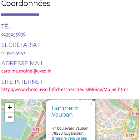
Coordonnées
TÉL
0139255698
SECRÉTARIAT
0139255641
ADRESSE MAIL
caroline.moine@uvsq.fr
SITE INTERNET
http://www.chcsc.uvsq.fr/ficheschercheurs/Moine/Moine.html
×
+
Bâtiment
Vauban
−
47 boulevard Vauban
78280 Guyancourt
Itinéraire vers ce lieu