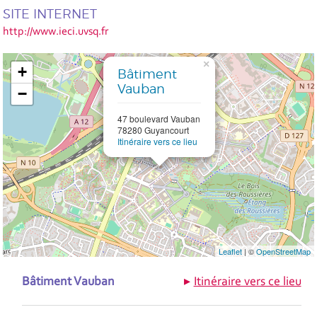
SITE INTERNET
http://www.ieci.uvsq.fr
×
+
Bâtiment
Vauban
−
47 boulevard Vauban
78280 Guyancourt
Itinéraire vers ce lieu
Leaflet
| ©
OpenStreetMap
Bâtiment Vauban
Itinéraire vers ce lieu