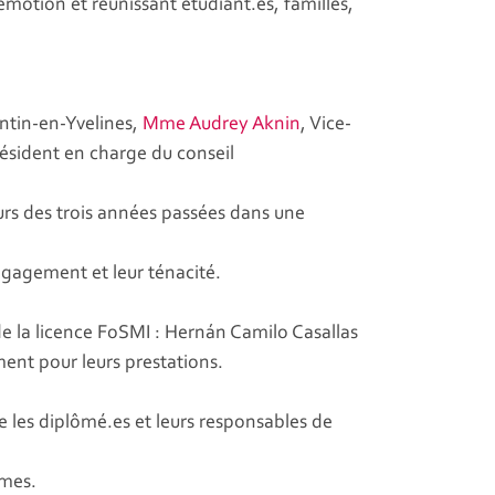
otion et réunissant étudiant.es, familles,
entin-en-Yvelines,
Mme Audrey Aknin
, Vice-
résident en charge du conseil
ours des trois années passées dans une
gagement et leur ténacité.
de la licence FoSMI : Hernán Camilo Casallas
nt pour leurs prestations.
e les diplômé.es et leurs responsables de
ômes.