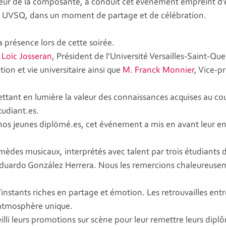
eur de la composante, a conduit cet événement empreint d’ém
 UVSQ, dans un moment de partage et de célébration.
présence lors de cette soirée.
 Loïc Josseran
, Président de l'Université Versailles-Saint-Qu
on et vie universitaire ainsi que
M. Franck Monnier
, Vice-p
mettant en lumière la valeur des connaissances acquises au c
tudiant.es.
os jeunes diplömé.es, cet événement a mis en avant leur en
mèdes musicaux, interprétés avec talent par trois étudiants 
duardo González Herrera. Nous les remercions chaleureuseme
stants riches en partage et émotion. Les retrouvailles entr
 atmosphère unique.
lli leurs promotions sur scène pour leur remettre leurs dipl